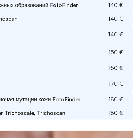
ожных образований FotoFinder
140
 €
choscan
140
 €
140
 €
150
 €
150
 €
170
 €
ключая мутации кожи FotoFinder
180
 €
r Trichoscale, Trichoscan
180
 €