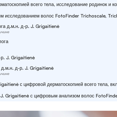
матоскопией всего тела, исследование родинок и к
 исследованием волос FotoFinder Trichoscale, Tri
д.м.н. д-р. J. Grigaitienė
ичине
лога
. J. Grigaitienė
м.н. д-р. J. Grigaitienė
ичине
Grigaitienė с цифровой дерматоскопией всего тела, в
J. Grigaitienė с цифровым анализом волос FotoFinde