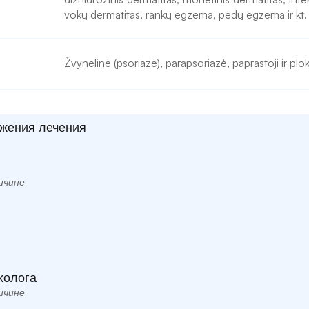
vokų dermatitas, rankų egzema, pėdų egzema ir kt. 
Žvynelinė (psoriazė), parapsoriazė, paprastoji ir plokš
жения лечения
ичине
холога
ичине