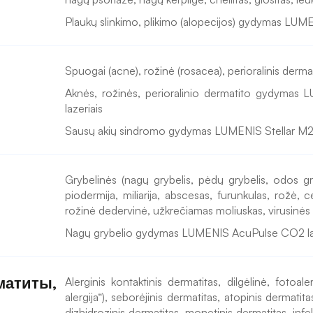
Plaukų slinkimo, plikimo (alopecijos) gydymas LUME
Spuogai (acne), rožinė (rosacea), perioralinis dermat
Aknės, rožinės, perioralinio dermatito gydymas
lazeriais
Sausų akių sindromo gydymas LUMENIS Stellar M2
Grybelinės (nagų grybelis, pėdų grybelis, odos gryb
piodermija, miliarija, abscesas, furunkulas, rožė, cel
rožinė dedervinė, užkrečiamas moliuskas, virusinės kar
Nagų grybelio gydymas LUMENIS AcuPulse CO2 la
атиты, 
Alerginis kontaktinis dermatitas, dilgėlinė, fotoale
alergija“), seborėjinis dermatitas, atopinis dermatita
dizhidrozinis dermatitas, monetinis dermatitas, infe