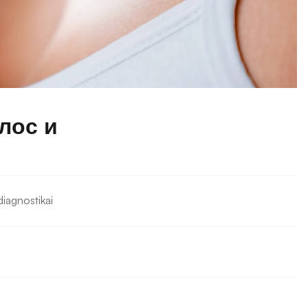
ос и 
diagnostikai