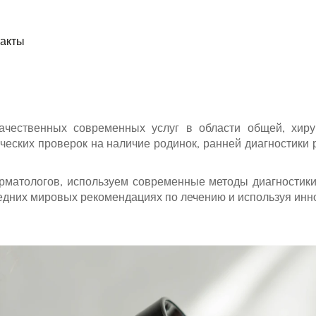
такты
чественных современных услуг в области общей, хирур
еских проверок на наличие родинок, ранней диагностики р
матологов, используем современные методы диагностики,
ледних мировых рекомендациях по лечению и используя инн