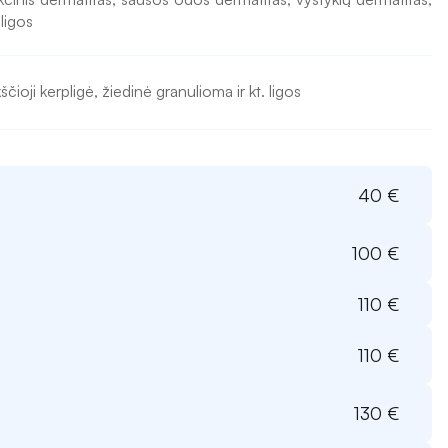
ligos
čioji kerpligė, žiedinė granulioma ir kt. ligos
40
 €
100
 €
110
 €
110
 €
130
 €