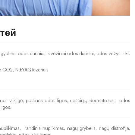
гтей
gysliniai odos dariniai, ikivėžiniai odos dariniai, odos vėžys ir kt. 
 CO2, Nd:YAG lazeriais
oji vilkligė, pūslinės odos ligos, nėščiųjų dermatozės,  odos 
 ligos.
uplikimas,  randinis nuplikimas, nagų grybelis, nagų distrofija, 
plakija, aftos ir kt. ligos.