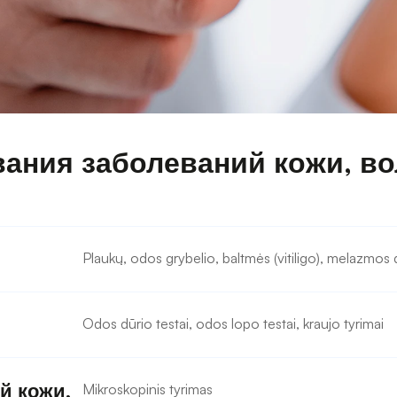
ания заболеваний кожи, вол
Plaukų, odos grybelio, baltmės (vitiligo), melazmos 
Odos dūrio testai, odos lopo testai, kraujo tyrimai
 кожи, 
Mikroskopinis tyrimas