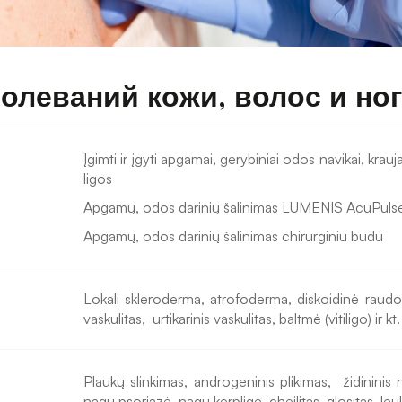
болеваний кожи, волос и но
Įgimti ir įgyti apgamai, gerybiniai odos navikai, krauja
ligos
Apgamų, odos darinių šalinimas LUMENIS AcuPulse
Apgamų, odos darinių šalinimas chirurginiu būdu 
Lokali skleroderma, atrofoderma, diskoidinė raudon
vaskulitas,  urtikarinis vaskulitas, baltmė (vitiligo) ir kt.
Plaukų slinkimas, androgeninis plikimas,  židininis n
nagų psoriazė, nagų kerpligė, cheilitas, glositas, leuko