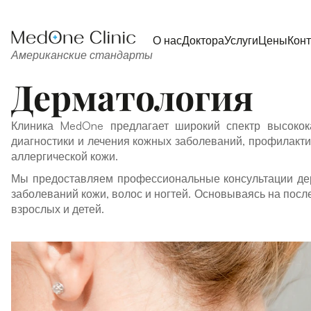
О нас
Доктора
Услуги
Цены
Кон
Американские стандарты
Дерматология
Клиника MedOne предлагает широкий спектр высокока
диагностики и лечения кожных заболеваний, профилактич
аллергической кожи.
Мы предоставляем профессиональные консультации дер
заболеваний кожи, волос и ногтей. Основываясь на пос
взрослых и детей.