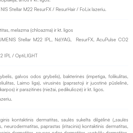
NIS Stellar M22 ResurFX / ResurHair / FoLix lazeriu.
itas, melazma (chloazma) ir kt. ligos
 LUMENIS Stellar M22 IPL, Nd:YAG,  ResurFX, AcuPulse CO2 
2 IPL / OptiLIGHT
elis, galvos odos grybelis), bakterinės (impetiga, folikulitas, 
iulitas, Laimo liga), virusinės (paprastoji ir juostinė pūslelinė, 
pos) ir parazitinės (niežai, pedikuliozė) ir kt. ligos.
zeriu.
rginis kontaktinis dermatitas, saulės sukelta dilgėlinė („saulės 
s, neurodermatitas, paprastas (iritacinis) kontaktinis dermatitas, 
kcinis dermatitas, sausos odos dermatitas, vystyklų dermatitas, 