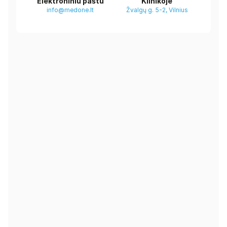
Elektroniniu paštu
Klinikoje
info@medone.lt
Žvalgų g. 5-2, Vilnius