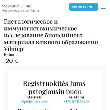
Регистрация
Американские стандарты
Гистологическое и 
иммуногистохимическое 
исследование биопсийного 
материала кожного образования 
Vilniuje
Kaina
120 €
Registruokitės Jums 
patogiausiu būdu
Internetu
Telefonu
Užpildykite formą
+370 (615) 13330