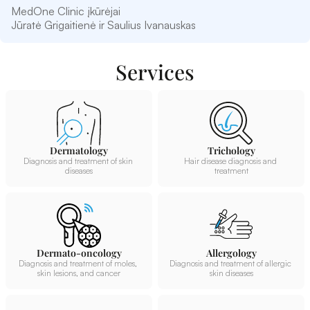
MedOne Clinic įkūrėjai 
Jūratė Grigaitienė ir Saulius Ivanauskas
Services
Dermatology
Trichology
Diagnosis and treatment of skin 
Hair disease diagnosis and 
diseases
treatment
Dermato-oncology
Allergology
Diagnosis and treatment of moles, 
Diagnosis and treatment of allergic 
skin lesions, and cancer
skin diseases