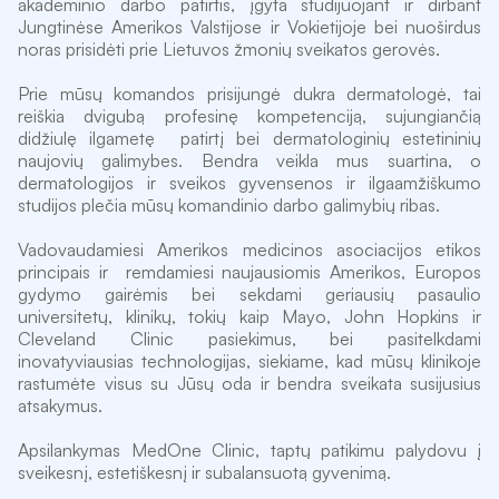
akademinio darbo patirtis, įgyta studijuojant ir dirbant 
Jungtinėse Amerikos Valstijose ir Vokietijoje bei nuoširdus 
noras prisidėti prie Lietuvos žmonių sveikatos gerovės. 
Prie mūsų komandos prisijungė dukra dermatologė, tai 
reiškia dvigubą profesinę kompetenciją, sujungiančią 
didžiulę ilgametę  patirtį bei dermatologinių estetininių 
naujovių galimybes. Bendra veikla mus suartina, o 
dermatologijos ir sveikos gyvensenos ir ilgaamžiškumo 
studijos plečia mūsų komandinio darbo galimybių ribas.
Vadovaudamiesi Amerikos medicinos asociacijos etikos  
principais ir  remdamiesi naujausiomis Amerikos, Europos 
gydymo gairėmis bei sekdami geriausių pasaulio 
universitetų, klinikų, tokių kaip Mayo, John Hopkins ir 
Cleveland Clinic pasiekimus, bei pasitelkdami 
inovatyviausias technologijas, siekiame, kad mūsų klinikoje 
rastumėte visus su Jūsų oda ir bendra sveikata susijusius 
atsakymus. 
Apsilankymas MedOne Clinic, taptų patikimu palydovu į 
sveikesnį, estetiškesnį ir subalansuotą gyvenimą.