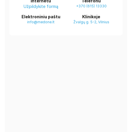
Internetu
Telefonu
Užpildykite formą
+370 (615) 13330
Elektroniniu paštu
Klinikoje
info@medone.lt
Žvalgų g. 5-2, Vilnius