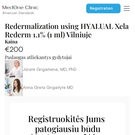
Registration
American Standards
Redermalization using HYALUAL Xela 
Rederm 1.1% (1 ml) Vilniuje
Kaina
€200
Paslaugas atliekantys gydytojai
Jūratė Grigaitienė, MD, PhD
Anna Greta Grigaitytė MD
Registruokitės Jums 
patogiausiu būdu