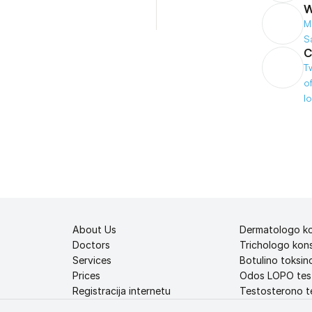
W
M
S
C
T
o
l
About Us
Dermatologo ko
Doctors
Trichologo kons
Services
Botulino toksino
Prices
Odos LOPO tes
Registracija internetu
Testosterono te