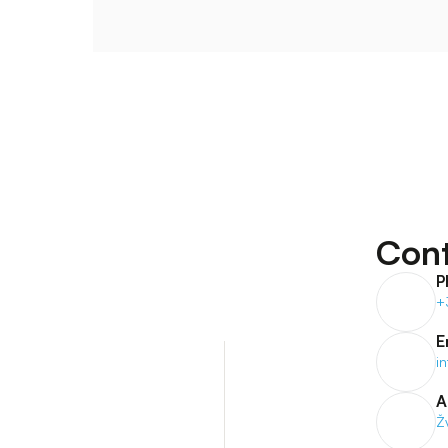
Cont
P
+
E
i
A
Ž