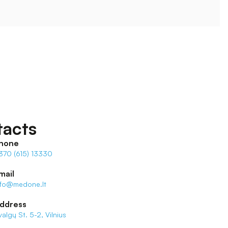
acts
hone
370 (615) 13330
mail
nfo@medone.lt
ddress
valgų St. 5-2, Vilnius