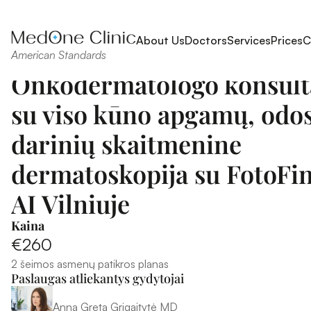
About Us
Doctors
Services
Prices
C
American Standards
Onkodermatologo konsulta
su viso kūno apgamų, odos
darinių skaitmenine 
dermatoskopija su FotoFin
AI Vilniuje
Kaina
€260
2 šeimos asmenų patikros planas
Paslaugas atliekantys gydytojai
Anna Greta Grigaitytė MD