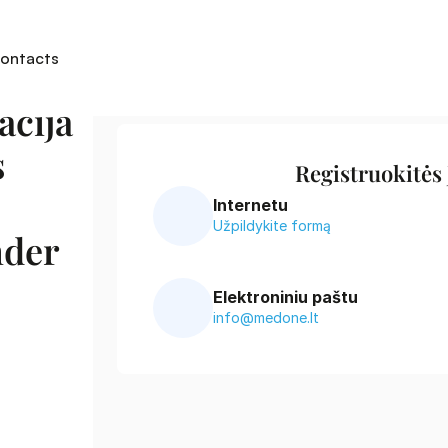
ontacts
cija 
 
Registruokitės
Internetu
Užpildykite formą
der 
Elektroniniu paštu
info@medone.lt