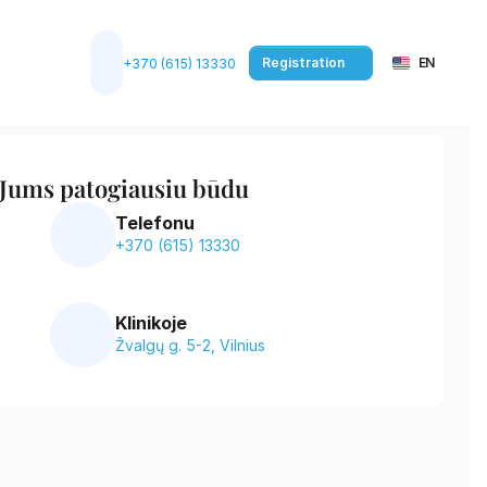
Select Language
Registration
EN
+370 (615) 13330
 Jums patogiausiu būdu
Telefonu
+370 (615) 13330
Klinikoje
Žvalgų g. 5-2, Vilnius