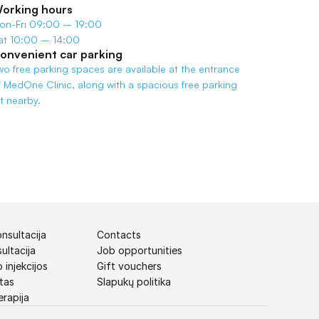
orking hours
on-Fri 09:00 – 19:00
at 10:00 – 14:00
onvenient car parking
wo free parking spaces are available at the entrance 
f MedOne Clinic, along with a spacious free parking 
ot nearby.
nsultacija
Contacts
ultacija
Job opportunities
 injekcijos
Gift vouchers
tas
Slapukų politika
rapija