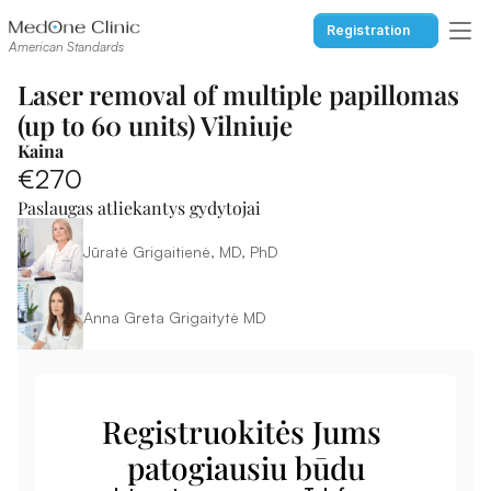
Registration
American Standards
Laser removal of multiple papillomas 
(up to 60 units) Vilniuje
Kaina
€270
Paslaugas atliekantys gydytojai
Jūratė Grigaitienė, MD, PhD
Anna Greta Grigaitytė MD
Registruokitės Jums 
patogiausiu būdu