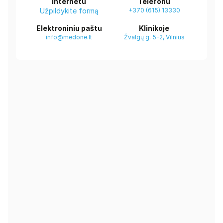
Internetu
Telefonu
Užpildykite formą
+370 (615) 13330
Elektroniniu paštu
Klinikoje
info@medone.lt
Žvalgų g. 5-2, Vilnius