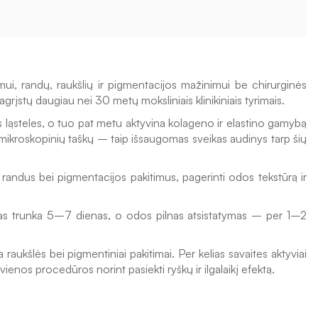
ui, randų, raukšlių ir pigmentacijos mažinimui be chirurginės 
agrįstų daugiau nei 30 metų moksliniais klinikiniais tyrimais.
as ląsteles, o tuo pat metu aktyvina kolageno ir elastino gamybą 
 mikroskopinių taškų – taip išsaugomas sveikas audinys tarp šių 
 randus bei pigmentacijos pakitimus, pagerinti odos tekstūrą ir 
jimas trunka 5–7 dienas, o odos pilnas atsistatymas – per 1–2 
kšlės bei pigmentiniai pakitimai. Per kelias savaites aktyviai 
os procedūros norint pasiekti ryškų ir ilgalaikį efektą.