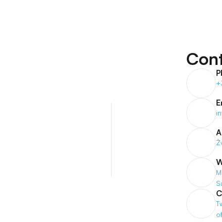
Cont
P
+
E
i
A
Ž
W
M
S
C
T
o