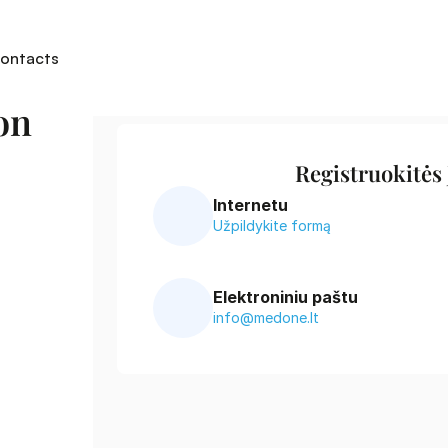
ontacts
n 
Registruokitės
Internetu
Užpildykite formą
Elektroniniu paštu
info@medone.lt