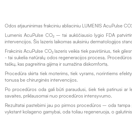
Odos atjauninimas frakciniu abliaciniu LUMENIS AcuPulse CO2
Lumenis AcuPulse CO₂ – tai aukščiausio lygio FDA patvirtintas
intervencijos. Šis lazeris laikomas auksiniu dermatologijos standa
Frakcinis AcuPulse CO₂ lazeris veikia tiek paviršinius, tiek gil
- tai sukelia natūralų odos regeneracijos procesą. Procedūros m
taškų, kas pagreitina gijimą ir sumažina diskomfortą.
Procedūra skirta tiek moterims, tiek vyrams, norintiems efektyv
tonusą be chirurginės intervencijos.
Po procedūros oda gali būti paraudusi, šiek tiek patinusi ar 
savaites, priklausomai nuo procedūros intensyvumo.
Rezultatai pastebimi jau po pirmos procedūros – oda tampa past
vykstant kolageno gamybai, oda toliau regeneruoja, o galutinis