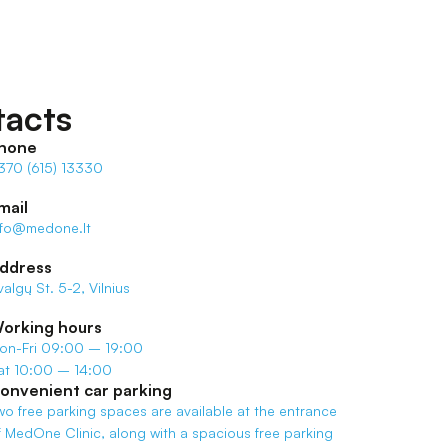
acts
hone
370 (615) 13330
mail
nfo@medone.lt
ddress
valgų St. 5-2, Vilnius
orking hours
on-Fri 09:00 – 19:00
at 10:00 – 14:00
onvenient car parking
wo free parking spaces are available at the entrance 
f MedOne Clinic, along with a spacious free parking 