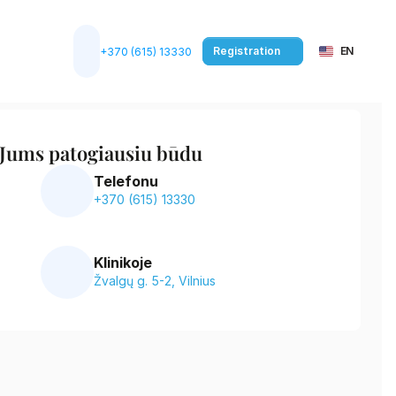
Select Language
Registration
EN
+370 (615) 13330
 Jums patogiausiu būdu
Telefonu
+370 (615) 13330
Klinikoje
Žvalgų g. 5-2, Vilnius