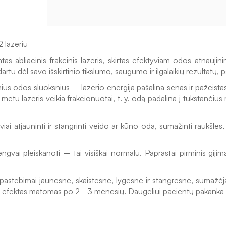
 lazeriu 
 abliacinis frakcinis lazeris, skirtas efektyviam odos atnaujinim
rtu dėl savo išskirtinio tikslumo, saugumo ir ilgalaikių rezultatų, p
esnius odos sluoksnius – lazerio energija pašalina senas ir pažeist
etu lazeris veikia frakcionuotai, t. y. odą padalina į tūkstančius
iai atjauninti ir stangrinti veido ar kūno odą, sumažinti raukšles,
lengvai pleiskanoti – tai visiškai normalu. Paprastai pirminis gi
ebimai jaunesnė, skaistesnė, lygesnė ir stangresnė, sumažėja rau
 efektas matomas po 2–3 mėnesių. Daugeliui pacientų pakanka vien