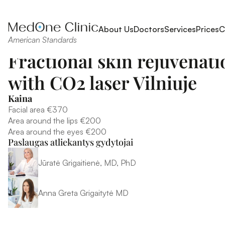
About Us
Doctors
Services
Prices
C
American Standards
Fractional skin rejuvenatio
with CO2 laser Vilniuje
Kaina
Facial area €370

Area around the lips €200

Area around the eyes €200
Paslaugas atliekantys gydytojai
Jūratė Grigaitienė, MD, PhD
Anna Greta Grigaitytė MD