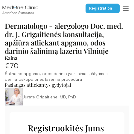
Registration
American Standards
Dermatologo - alergologo Doc. med. 
dr. J. Grigaitienės konsultacija, 
apžiūra atliekant apgamo, odos 
darinio šalinimą lazeriu Vilniuje
Kaina
€70
Šalinamo apgamo, odos darinio įvertinimas, ištyrimas 
dermatoskopu prieš lazerinę procedūrą
Paslaugas atliekantys gydytojai
Jūratė Grigaitienė, MD, PhD
Registruokitės Jums 