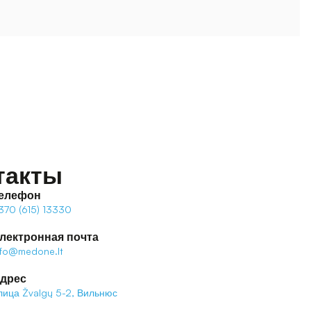
такты
елефон
370 (615) 13330
лектронная почта
nfo@medone.lt
дрес
лица Žvalgų 5-2, Вильнюс