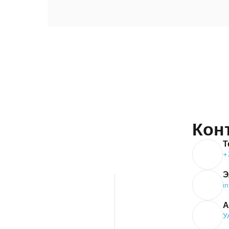
Кон
Т
+
Э
i
А
У