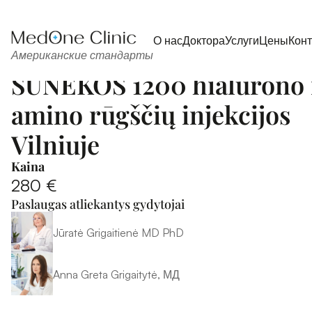
О нас
Доктора
Услуги
Цены
Кон
Американские стандарты
SUNEKOS 1200 hialurono i
amino rūgščių injekcijos 
Vilniuje
Kaina
280 €
Paslaugas atliekantys gydytojai
Jūratė Grigaitienė MD PhD
Anna Greta Grigaitytė, МД