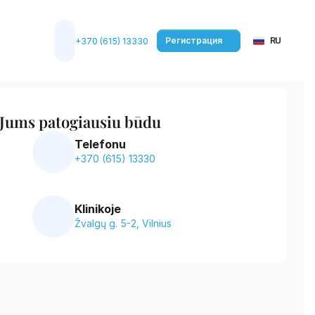
Select Language
Регистрация
RU
+370 (615) 13330
 Jums patogiausiu būdu
Telefonu
+370 (615) 13330
Klinikoje
Žvalgų g. 5-2, Vilnius