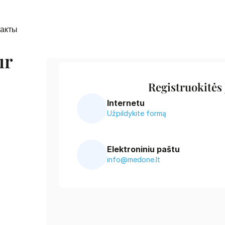
такты
r 
Registruokitės
Internetu
Užpildykite formą
Elektroniniu paštu
info@medone.lt