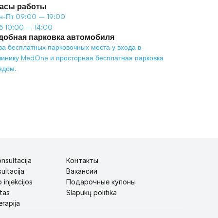
асы работы
н-Пт 09:00 – 19:00
б 10:00 – 14:00
добная парковка автомобиля
ва бесплатных парковочных места у входа в 
линику MedOne и просторная бесплатная парковка 
ядом.
nsultacija
Контакты
ultacija
Вакансии
 injekcijos
Подарочные купоны
tas
Slapukų politika
rapija