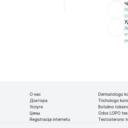
Ч
П
С
У
Д
к
р
О нас
Dermatologo ko
Доктора
Trichologo kons
Услуги
Botulino toksino
Цены
Odos LOPO tes
Registracija internetu
Testosterono te