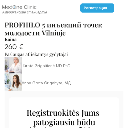
Регистрация
Американские стандарты
PROFHILO 5 инъекций точек 
молодости Vilniuje
Kaina
260 €
Paslaugas atliekantys gydytojai
Jūratė Grigaitienė MD PhD
Anna Greta Grigaitytė, МД
Registruokitės Jums 
patogiausiu būdu