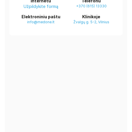
Internetu
Telefonu
Užpildykite formą
+370 (615) 13330
Elektroniniu paštu
Klinikoje
info@medone.lt
Žvalgų g. 5-2, Vilnius