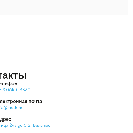
такты
елефон
370 (615) 13330
лектронная почта
nfo@medone.lt
дрес
лица Žvalgų 5-2, Вильнюс