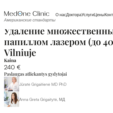
О нас
Доктора
Услуги
Цены
Кон
Американские стандарты
Удаление множественны
папиллом лазером (до 40 
Vilniuje
Kaina
240 €
Paslaugas atliekantys gydytojai
Jūratė Grigaitienė MD PhD
Anna Greta Grigaitytė, МД