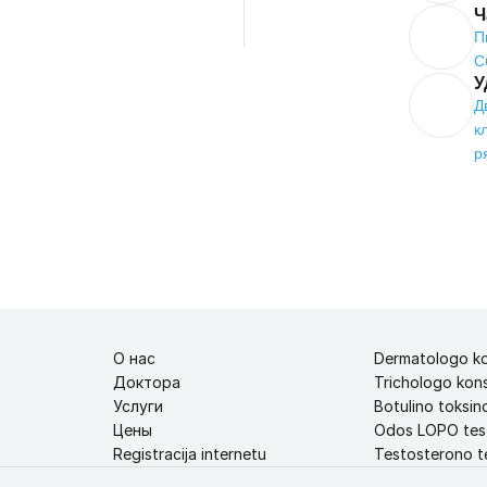
Ч
П
С
У
Д
к
р
О нас
Dermatologo ko
Доктора
Trichologo kons
Услуги
Botulino toksino
Цены
Odos LOPO tes
Registracija internetu
Testosterono te