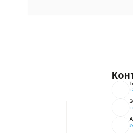
Кон
Т
+
Э
i
А
У