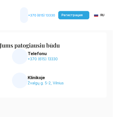
Select Language
Регистрация
RU
+370 (615) 13330
 Jums patogiausiu būdu
Telefonu
+370 (615) 13330
Klinikoje
Žvalgų g. 5-2, Vilnius