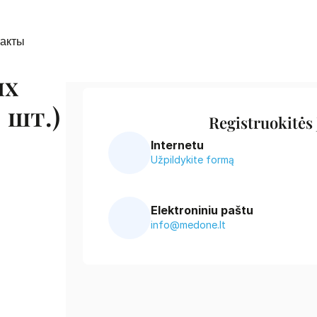
такты
х 
шт.) 
Registruokitės
Internetu
Užpildykite formą
Elektroniniu paštu
info@medone.lt