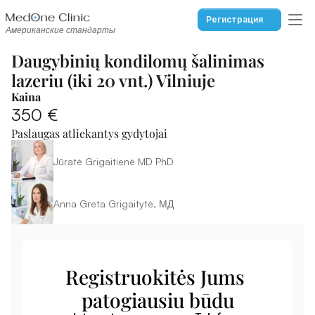
Регистрация
Американские стандарты
Daugybinių kondilomų šalinimas 
lazeriu (iki 20 vnt.) Vilniuje
Kaina
350 €
Paslaugas atliekantys gydytojai
Jūratė Grigaitienė MD PhD
Anna Greta Grigaitytė, МД
Registruokitės Jums 
patogiausiu būdu