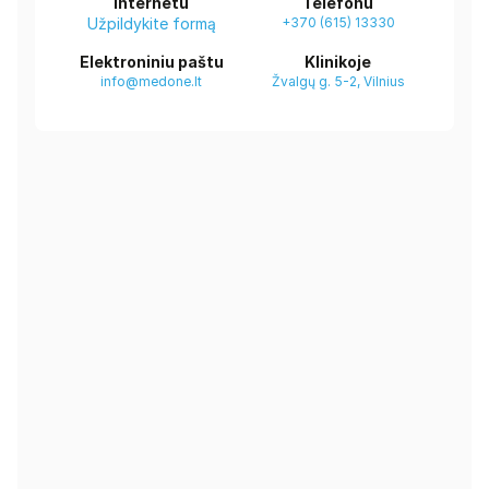
Internetu
Telefonu
Užpildykite formą
+370 (615) 13330
Elektroniniu paštu
Klinikoje
info@medone.lt
Žvalgų g. 5-2, Vilnius