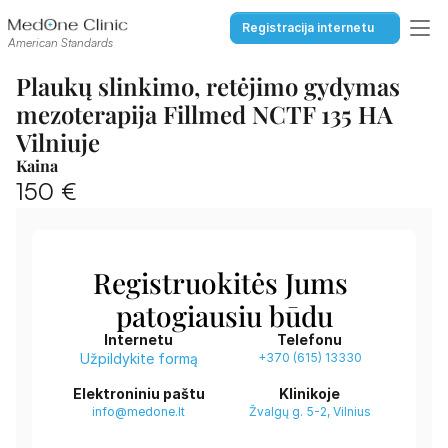
Registracija internetu
American Standards
Plaukų slinkimo, retėjimo gydymas 
mezoterapija Fillmed NCTF 135 HA 
Vilniuje
Kaina
150 €
Registruokitės Jums 
patogiausiu būdu
Internetu
Telefonu
Užpildykite formą
+370 (615) 13330
Elektroniniu paštu
Klinikoje
info@medone.lt
Žvalgų g. 5-2, Vilnius