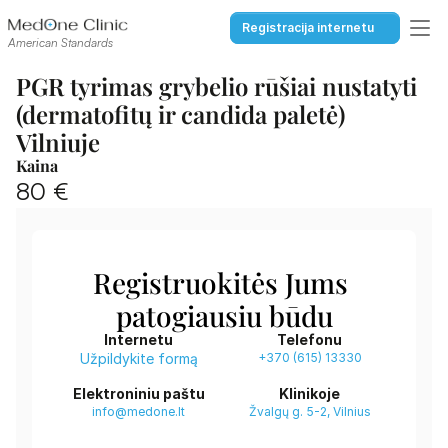
Registracija internetu
American Standards
PGR tyrimas grybelio rūšiai nustatyti 
(dermatofitų ir candida paletė) 
Vilniuje
Kaina
80 €
Registruokitės Jums 
patogiausiu būdu
Internetu
Telefonu
Užpildykite formą
+370 (615) 13330
Elektroniniu paštu
Klinikoje
info@medone.lt
Žvalgų g. 5-2, Vilnius