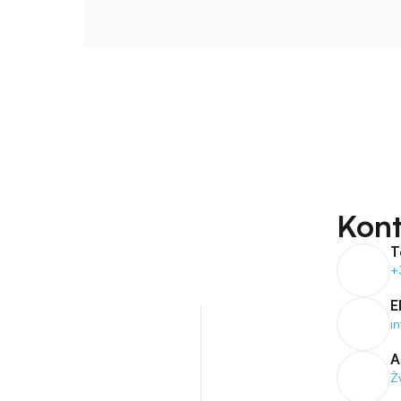
Kont
T
+
E
i
A
Ž