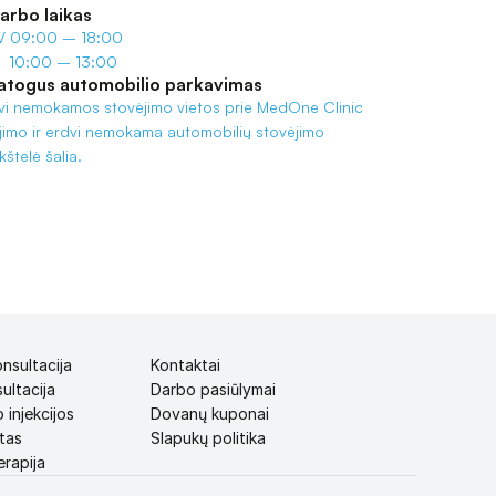
arbo laikas
-V 09:00 – 18:00
I  10:00 – 13:00
atogus automobilio parkavimas
vi nemokamos stovėjimo vietos prie MedOne Clinic 
ėjimo ir erdvi nemokama automobilių stovėjimo 
kštelė šalia.
nsultacija
Kontaktai
ultacija
Darbo pasiūlymai
 injekcijos
Dovanų kuponai
tas
Slapukų politika
rapija