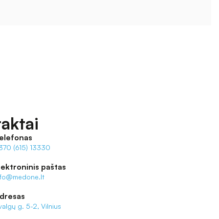
aktai
elefonas
370 (615) 13330
lektroninis paštas
nfo@medone.lt
dresas
valgų g. 5-2, Vilnius