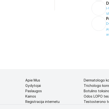
D
I
V
P
D
į
ai
Apie Mus
Dermatologo ko
Gydytojai
Trichologo kons
Paslaugos
Botulino toksino
Kainos
Odos LOPO tes
Registracija internetu
Testosterono te