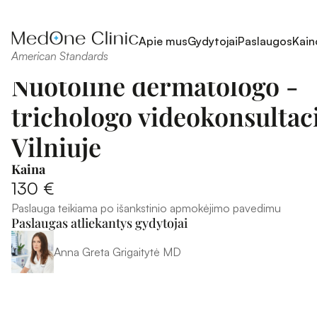
Apie mus
Gydytojai
Paslaugos
Kain
American Standards
Nuotolinė dermatologo - 
trichologo videokonsultaci
Vilniuje
Kaina
130 €
Paslauga teikiama po išankstinio apmokėjimo pavedimu
Paslaugas atliekantys gydytojai
Anna Greta Grigaitytė MD