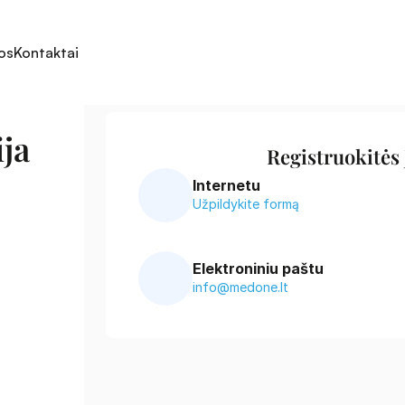
os
Kontaktai
ja 
Registruokitės
Internetu
Užpildykite formą
Elektroniniu paštu
info@medone.lt