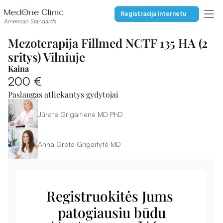
Registracija internetu
American Standards
Mezoterapija Fillmed NCTF 135 HA (2 
sritys) Vilniuje
Kaina
200 €
Paslaugas atliekantys gydytojai
Jūratė Grigaitienė MD PhD
Anna Greta Grigaitytė MD
Registruokitės Jums 
patogiausiu būdu