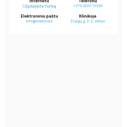
Internetu
Telefonu
Užpildykite formą
+370 (615) 13330
Elektroniniu paštu
Klinikoje
info@medone.lt
Žvalgų g. 5-2, Vilnius