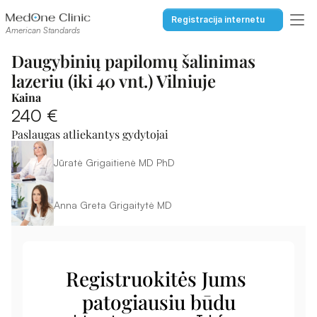
Registracija internetu
American Standards
Daugybinių papilomų šalinimas 
lazeriu (iki 40 vnt.) Vilniuje
Kaina
240 €
Paslaugas atliekantys gydytojai
Jūratė Grigaitienė MD PhD
Anna Greta Grigaitytė MD
Registruokitės Jums 
patogiausiu būdu