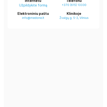
Internetu
Telefonu
Užpildykite formą
+370 (615) 13330
Elektroniniu paštu
Klinikoje
info@medone.lt
Žvalgų g. 5-2, Vilnius