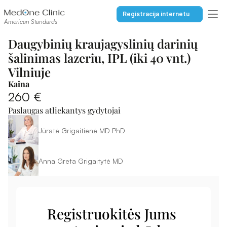
Registracija internetu
American Standards
Daugybinių kraujagyslinių darinių 
šalinimas lazeriu, IPL (iki 40 vnt.) 
Vilniuje
Kaina
260 €
Paslaugas atliekantys gydytojai
Jūratė Grigaitienė MD PhD
Anna Greta Grigaitytė MD
Registruokitės Jums 