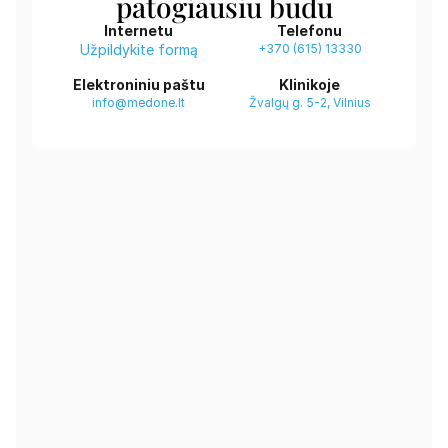
patogiausiu būdu
Internetu
Telefonu
Užpildykite formą
+370 (615) 13330
Elektroniniu paštu
Klinikoje
info@medone.lt
Žvalgų g. 5-2, Vilnius