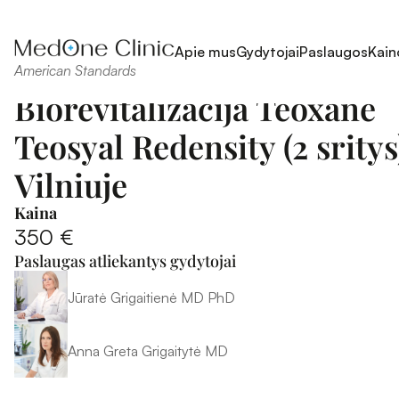
Apie mus
Gydytojai
Paslaugos
Kain
American Standards
Biorevitalizacija Teoxane 
Teosyal Redensity (2 sritys)
Vilniuje
Kaina
350 €
Paslaugas atliekantys gydytojai
Jūratė Grigaitienė MD PhD
Anna Greta Grigaitytė MD