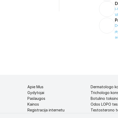
D
I
V
P
D
į
ai
Apie Mus
Dermatologo ko
Gydytojai
Trichologo kons
Paslaugos
Botulino toksino
Kainos
Odos LOPO tes
Registracija internetu
Testosterono te