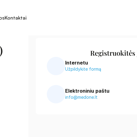
os
Kontaktai
 
Registruokitės
Internetu
Užpildykite formą
Elektroniniu paštu
info@medone.lt