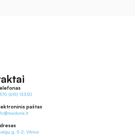
aktai
elefonas
370 (615) 13330
lektroninis paštas
nfo@medone.lt
dresas
valgų g. 5-2, Vilnius