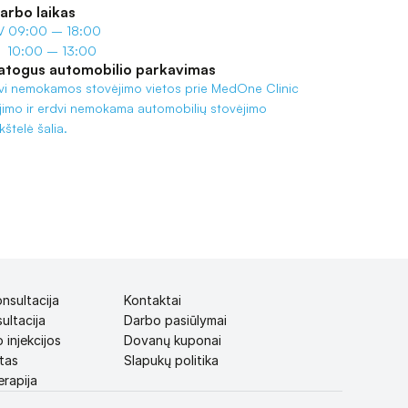
arbo laikas
-V 09:00 – 18:00
I  10:00 – 13:00
atogus automobilio parkavimas
vi nemokamos stovėjimo vietos prie MedOne Clinic 
ėjimo ir erdvi nemokama automobilių stovėjimo 
kštelė šalia.
nsultacija
Kontaktai
ultacija
Darbo pasiūlymai
 injekcijos
Dovanų kuponai
tas
Slapukų politika
rapija