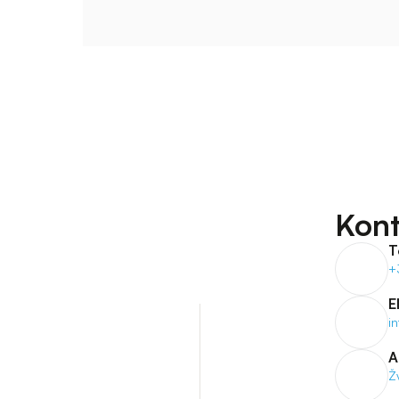
Kont
T
+
E
i
A
Ž